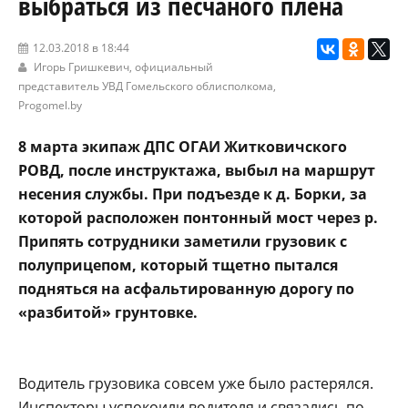
выбраться из песчаного плена
12.03.2018 в 18:44
Игорь Гришкевич, официальный
представитель УВД Гомельского облисполкома,
Progomel.by
8 марта экипаж ДПС ОГАИ Житковичского
РОВД, после инструктажа, выбыл на маршрут
несения службы. При подъезде к д. Борки, за
которой расположен понтонный мост через р.
Припять сотрудники заметили грузовик с
полуприцепом, который тщетно пытался
подняться на асфальтированную дорогу по
«разбитой» грунтовке.
Водитель грузовика совсем уже было растерялся.
Инспекторы успокоили водителя и связались по