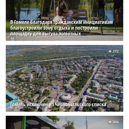
В Гомеле благодаря гражданским инициативам
благоустроили зону отдыха и построили
площадку для выгула животных
372
Гомель исключен из чернобыльского списка
366