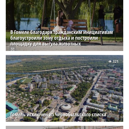
В Гомеле благодаря гражданским инициативам
благоустроили зону отдыха и построили
площадку для выгула животных
321
Гомель исключен из чернобыльского списка