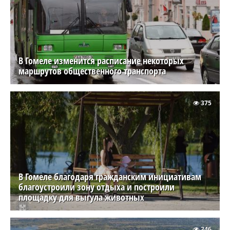
В Гомеле изменится расписание некоторых
маршрутов общественного транспорта
375
В Гомеле благодаря гражданским инициативам
благоустроили зону отдыха и построили
площадку для выгула животных
346