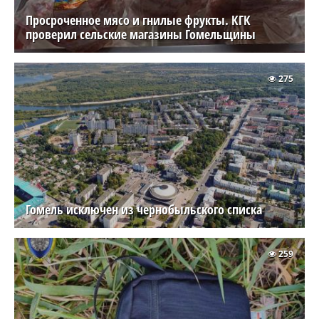
Просроченное мясо и гнилые фрукты. КГК
проверил сельские магазины Гомельщины
275
Гомель исключен из чернобыльского списка
259