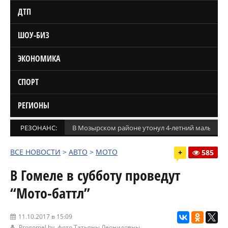
ДТП
ШОУ-БИЗ
ЭКОНОМИКА
СПОРТ
РЕГИОНЫ
РЕЗОНАНС:
В Мозырском районе утонул 4-летний мальчик
ВСЕ НОВОСТИ
>
АВТО
>
МОТО
+
585
В Гомеле в субботу проведут
“Мото-баттл”
11.10.2017 в 15:09
Progomel.by
, фото Татьяны Леонидовны