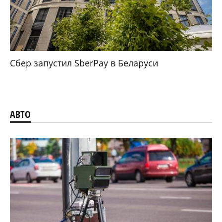
Сбер запустил SberPay в Беларуси
АВТО