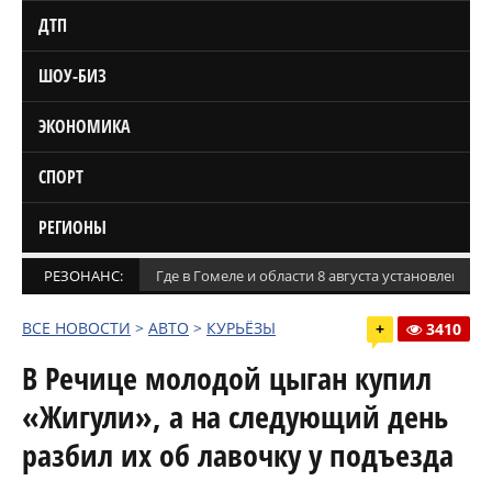
ДТП
ШОУ-БИЗ
ЭКОНОМИКА
СПОРТ
РЕГИОНЫ
РЕЗОНАНС:
Где в Гомеле и области 8 августа установлены
ВСЕ НОВОСТИ
>
АВТО
>
КУРЬЁЗЫ
+
3410
В Речице молодой цыган купил
«Жигули», а на следующий день
разбил их об лавочку у подъезда