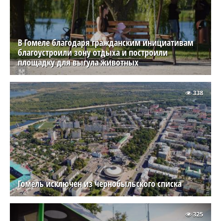
В Гомеле благодаря гражданским инициативам
благоустроили зону отдыха и построили
площадку для выгула животных
338
Гомель исключен из чернобыльского списка
325