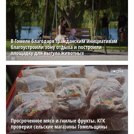
В Гомеле благодаря гражданским инициативам
благоустроили зону отдыха и построили
площадку для выгула животных
294
Просроченное мясо и гнилые фрукты. КГК
проверил сельские магазины Гомельщины