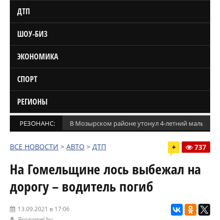
ДТП
ШОУ-БИЗ
ЭКОНОМИКА
СПОРТ
РЕГИОНЫ
РЕЗОНАНС:
В Мозырском районе утонул 4-летний мальчик
ВСЕ НОВОСТИ
>
АВТО
>
ДТП
+
737
На Гомельщине лось выбежал на
дорогу – водитель погиб
13.09.2021 в 17:06
Progomel.by