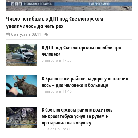
Число погибших в ДТП под Светлогорском
увеличилось до четырех
6 августа в 08:11
+
В ДТП под Светлогорском погибли три
человека
5 августа в 17:33
В Брагинском районе на дорогу выскочил
лось – два человека в больнице
4 августа в 11:45
В Светлогорском районе водитель
микроавтобуса уснул за рулем и
протаранил легковушку
31 июля в 15:31