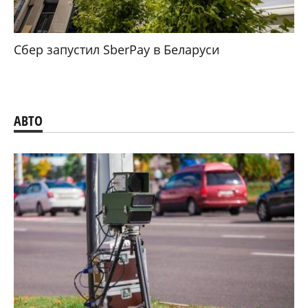
Сбер запустил SberPay в Беларуси
АВТО