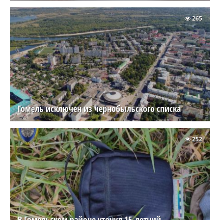
265
Гомель исключен из чернобыльского списка
252
В Гомельском районе утонул 15-летний