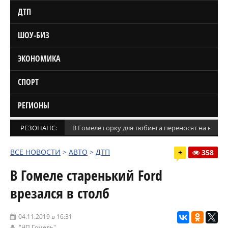
ДТП
ШОУ-БИЗ
ЭКОНОМИКА
СПОРТ
РЕГИОНЫ
РЕЗОНАНС:
В Гомеле горку для тюбинга переносят на новое
ВСЕ НОВОСТИ
>
АВТО
>
ДТП
+
358
В Гомеле старенький Ford
врезался в столб
04.11.2019 в 16:31
"ЧП Гомель"