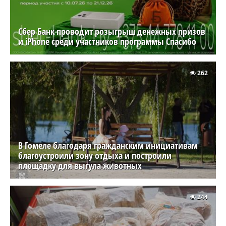
Сбер Банк проводит розыгрыш денежных призов
и iPhone среди участников программы Спасибо
262
В Гомеле благодаря гражданским инициативам
благоустроили зону отдыха и построили
площадку для выгула животных
244