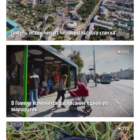
Гомель исключен из чернобыльского списка
273
В Гомеле изменится расписание одной из
маршруток
270