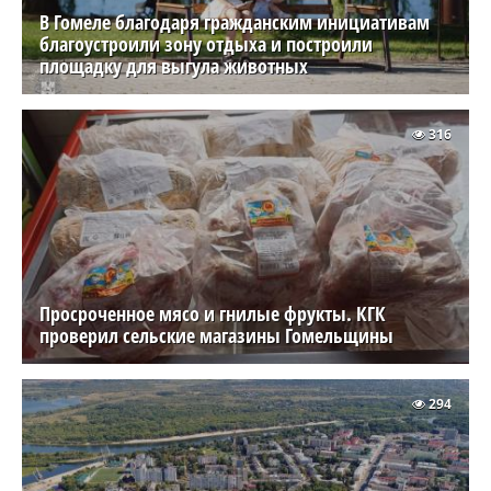
В Гомеле благодаря гражданским инициативам
благоустроили зону отдыха и построили
площадку для выгула животных
316
Просроченное мясо и гнилые фрукты. КГК
проверил сельские магазины Гомельщины
294