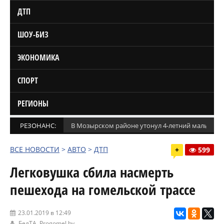
ДТП
ШОУ-БИЗ
ЭКОНОМИКА
СПОРТ
РЕГИОНЫ
РЕЗОНАНС:
В Мозырском районе утонул 4-летний мальчик
ВСЕ НОВОСТИ
>
АВТО
>
ДТП
+
599
Легковушка сбила насмерть
пешехода на гомельской трассе
23.01.2019 в 12:49
БелТА
,
Progomel.by