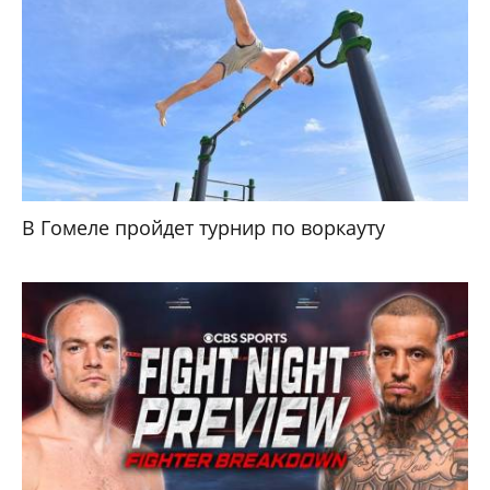
В Гомеле пройдет турнир по воркауту