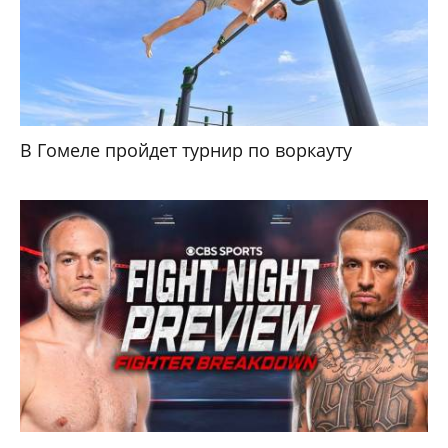
В Гомеле пройдет турнир по воркауту