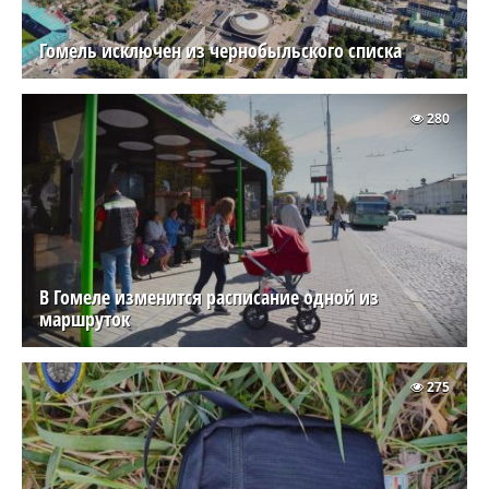
Гомель исключен из чернобыльского списка
280
В Гомеле изменится расписание одной из
маршруток
275