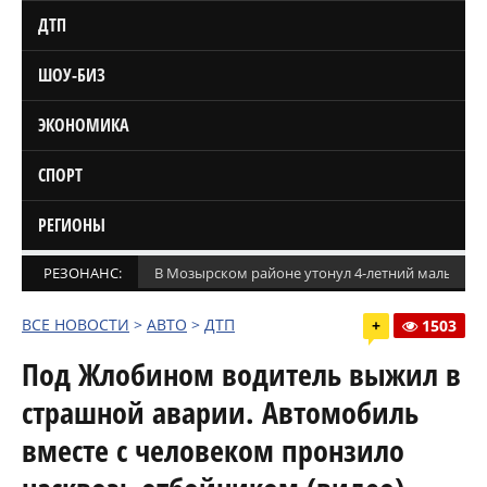
ДТП
ШОУ-БИЗ
ЭКОНОМИКА
СПОРТ
РЕГИОНЫ
РЕЗОНАНС:
В Мозырском районе утонул 4-летний мальчик
ВСЕ НОВОСТИ
>
АВТО
>
ДТП
+
1503
Под Жлобином водитель выжил в
страшной аварии. Автомобиль
вместе с человеком пронзило