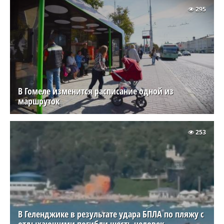
295
В Гомеле изменится расписание одной из
маршруток
253
В Геленджике в результате удара БПЛА по пляжу с
отдыхающими погибли шесть человек