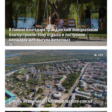
В Гомеле благодаря гражданским инициативам
благоустроили зону отдыха и построили
площадку для выгула животных
319
Гомель исключен из чернобыльского списка