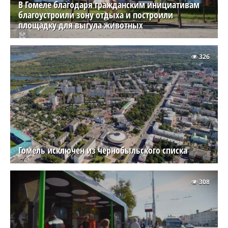
В Гомеле благодаря гражданским инициативам
благоустроили зону отдыха и построили
площадку для выгула животных
326
Гомель исключен из чернобыльского списка
308