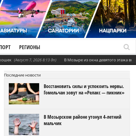
ПОРТ
РЕГИОНЫ
 кошек
(Август 7, 2026 8:13 дп)
В Мозыре из окна девятого этажа вы
Последние новости
Восстановить силы и успокоить нервы.
Гомельчан зовут на «Релакс — пикник»
В Мозырском районе утонул 4-летний
мальчик