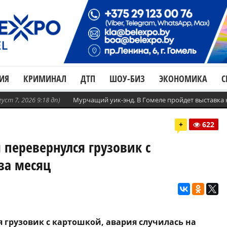
ИЯ
КРИМИНАЛ
ДТП
ШОУ-БИЗ
ЭКОНОМИКА
С
густ 7, 2026 9:18 дп)
Мурчащий уик-энд. В Гомеле пройдет выставка
+
622
 перевернулся грузовик с
за месяц
ся грузовик с картошкой, авария случилась на