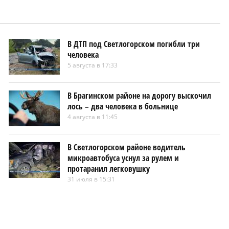
В ДТП под Светлогорском погибли три
человека
5 августа в 17:33
В Брагинском районе на дорогу выскочил
лось – два человека в больнице
4 августа в 11:45
В Светлогорском районе водитель
микроавтобуса уснул за рулем и
протаранил легковушку
31 июля в 15:31