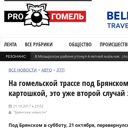
ЛЕНТА
ВСЕ РУБРИКИ
ОБЩЕСТВО
ПРОИСШЕСТВ
РЕЗОНАНС:
В Мозырском районе утонул 4-летний мальчик
(Ав
ВСЕ НОВОСТИ
>
АВТО
>
ДТП
На гомельской трассе под Брянском
картошкой, это уже второй случай 
21.10.2017 в 23:02
"Брянские новости"
Под Брянском в субботу, 21 октября, перевернул