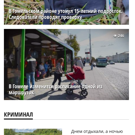
В Гомельском районе утонул 15-летний подросток.
Следователи проводят проверку
246
В Гомеле изменится расписание одной из
маршруток
КРИМИНАЛ
Днем отдыхали, а ночью