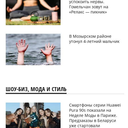
успокоить нервы.
Гомельчан зовут на
«Релакс — пикник»
В Мозырском районе
утонул 4-летний мальчик
ШОУ-БИЗ, МОДА И СТИЛЬ
Смартфоны серии Huawei
Pura 90s показали на
Неделе Моды в Париже.
Предзаказы в Беларуси
уже стартовали