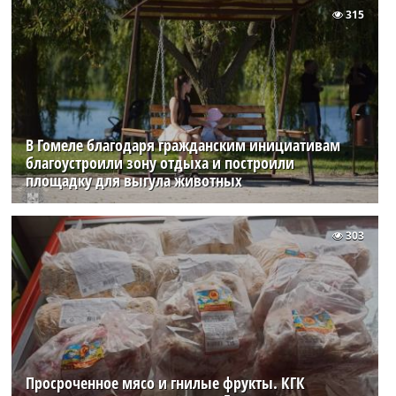
315
В Гомеле благодаря гражданским инициативам
благоустроили зону отдыха и построили
площадку для выгула животных
303
Просроченное мясо и гнилые фрукты. КГК