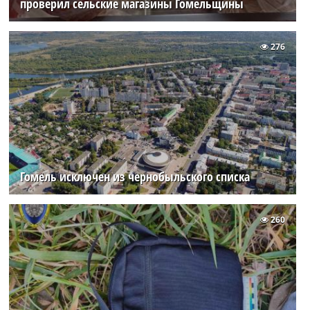
проверил сельские магазины Гомельщины
276
Гомель исключен из чернобыльского списка
260