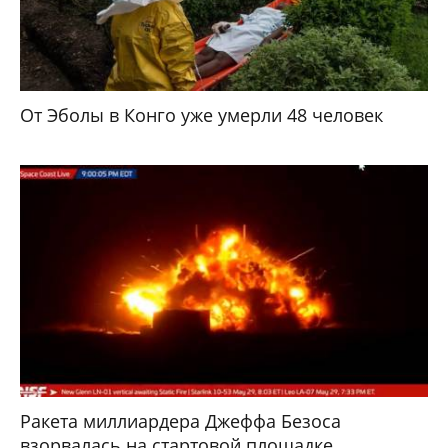
От Эболы в Конго уже умерли 48 человек
Ракета миллиардера Джеффа Безоса
взорвалась на стартовой площадке