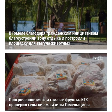
В Гомеле благодаря гражданским инициативам
благоустроили зону отдыха и построили
площадку для выгула животных
293
Просроченное мясо и гнилые фрукты. КГК
проверил сельские магазины Гомельщины