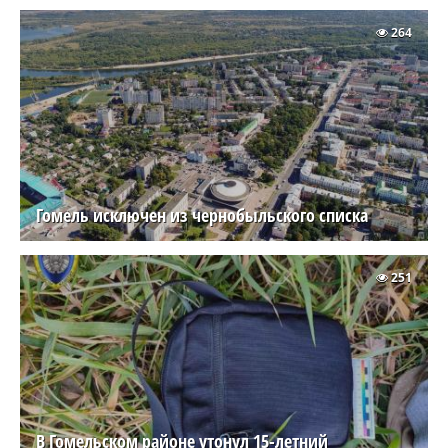
264
Гомель исключен из чернобыльского списка
251
В Гомельском районе утонул 15-летний