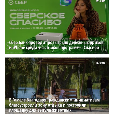
349
Сбер Банк проводит розыгрыш денежных призов
и iPhone среди участников программы Спасибо
290
В Гомеле благодаря гражданским инициативам
благоустроили зону отдыха и построили
площадку для выгула животных