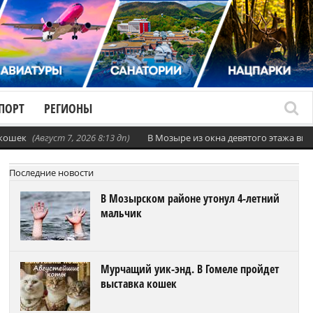
ПОРТ
РЕГИОНЫ
 кошек
(Август 7, 2026 8:13 дп)
В Мозыре из окна девятого этажа вы
Последние новости
В Мозырском районе утонул 4-летний
мальчик
Мурчащий уик-энд. В Гомеле пройдет
выставка кошек