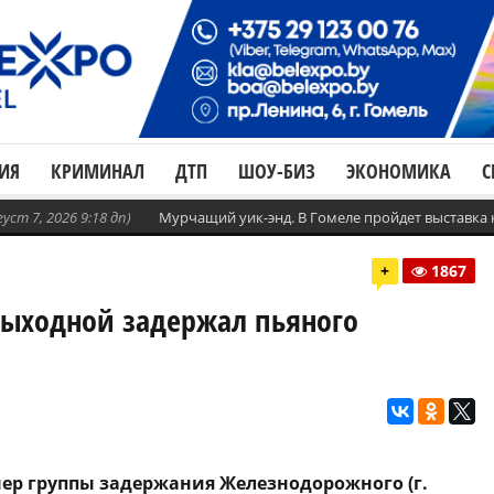
ИЯ
КРИМИНАЛ
ДТП
ШОУ-БИЗ
ЭКОНОМИКА
С
густ 7, 2026 9:18 дп)
Мурчащий уик-энд. В Гомеле пройдет выставка
+
1867
выходной задержал пьяного
р группы задержания Железнодорожного (г.