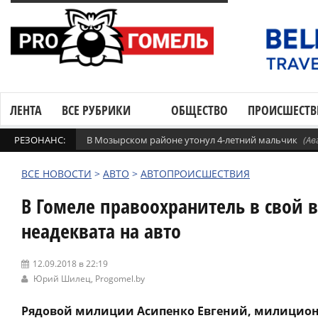
ЛЕНТА
ВСЕ РУБРИКИ
ОБЩЕСТВО
ПРОИСШЕСТВ
РЕЗОНАНС:
В Мозырском районе утонул 4-летний мальчик
(Ав
ВСЕ НОВОСТИ
>
АВТО
>
АВТОПРОИСШЕСТВИЯ
В Гомеле правоохранитель в свой 
неадеквата на авто
12.09.2018 в 22:19
Юрий Шилец,
Progomel.by
Рядовой милиции Асипенко Евгений, милиционе