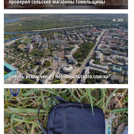
проверил сельские магазины Гомельщины
265
Гомель исключен из чернобыльского списка
252