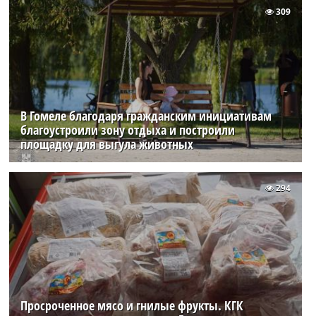
309
В Гомеле благодаря гражданским инициативам
благоустроили зону отдыха и построили
площадку для выгула животных
294
Просроченное мясо и гнилые фрукты. КГК