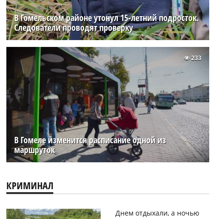
В Гомельском районе утонул 15-летний подросток.
Следователи проводят проверку
233
В Гомеле изменится расписание одной из
маршруток
КРИМИНАЛ
Днем отдыхали, а ночью