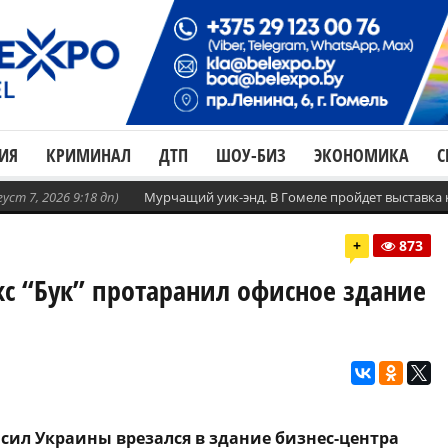
ИЯ
КРИМИНАЛ
ДТП
ШОУ-БИЗ
ЭКОНОМИКА
С
густ 7, 2026 9:18 дп)
Мурчащий уик-энд. В Гомеле пройдет выставка
+
873
с “Бук” протаранил офисное здание
сил Украины врезался в здание бизнес-центра