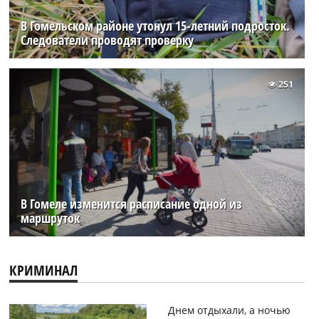
В Гомельском районе утонул 15-летний подросток.
Следователи проводят проверку
251
В Гомеле изменится расписание одной из
маршруток
КРИМИНАЛ
Днем отдыхали, а ночью