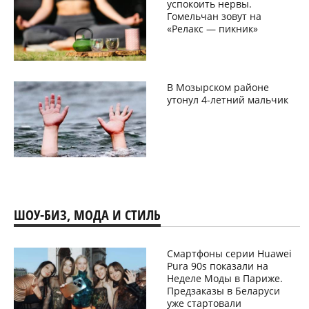
успокоить нервы.
Гомельчан зовут на
«Релакс — пикник»
В Мозырском районе
утонул 4-летний мальчик
ШОУ-БИЗ, МОДА И СТИЛЬ
Смартфоны серии Huawei
Pura 90s показали на
Неделе Моды в Париже.
Предзаказы в Беларуси
уже стартовали