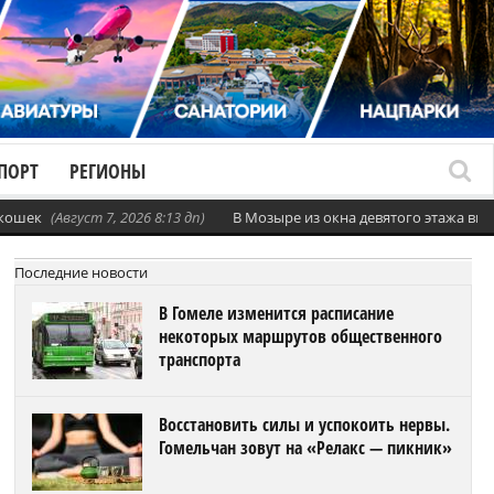
ПОРТ
РЕГИОНЫ
 кошек
(Август 7, 2026 8:13 дп)
В Мозыре из окна девятого этажа вы
Последние новости
В Гомеле изменится расписание
некоторых маршрутов общественного
транспорта
Восстановить силы и успокоить нервы.
Гомельчан зовут на «Релакс — пикник»