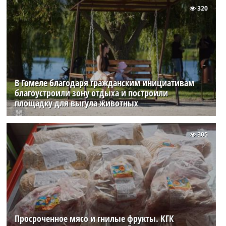
320
В Гомеле благодаря гражданским инициативам
благоустроили зону отдыха и построили
площадку для выгула животных
305
Просроченное мясо и гнилые фрукты. КГК