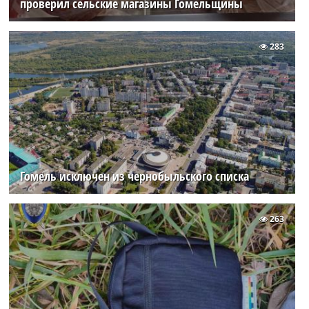
проверил сельские магазины Гомельщины
283
Гомель исключен из чернобыльского списка
263