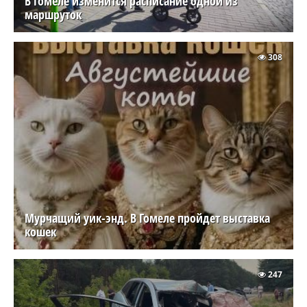
В Гомеле изменится расписание одной из
маршруток
308
Мурчащий уик-энд. В Гомеле пройдет выставка
кошек
247