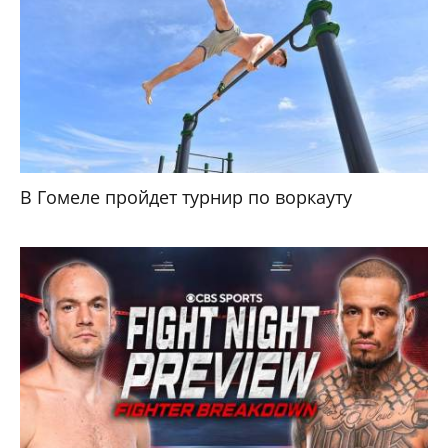
В Гомеле пройдет турнир по воркауту