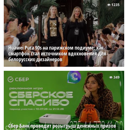
1235
Huawei Pura 90s на парижском подиуме: как
смартфон стал источником вдохновения для
белорусских дизайнеров
349
Сбер Банк проводит розыгрыш денежных призов