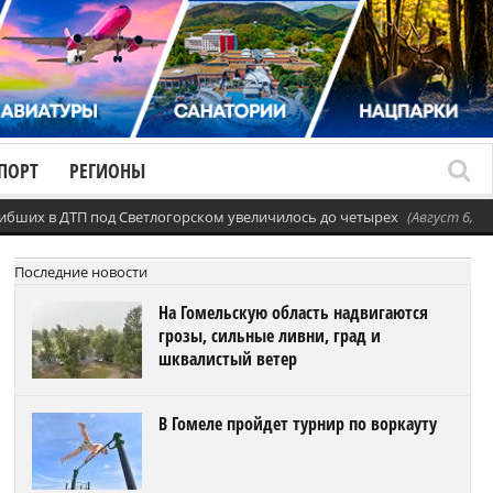
ПОРТ
РЕГИОНЫ
ибших в ДТП под Светлогорском увеличилось до четырех
(Август 6, 20
Последние новости
На Гомельскую область надвигаются
грозы, сильные ливни, град и
шквалистый ветер
В Гомеле пройдет турнир по воркауту