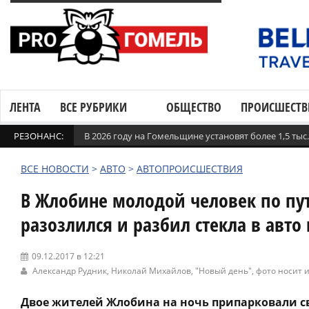
ЛЕНТА
ВСЕ РУБРИКИ
ОБЩЕСТВО
ПРОИСШЕСТВ
РЕЗОНАНС:
В 2026 году на Гомельщине установят более 1,5 ты
ВСЕ НОВОСТИ
>
АВТО
>
АВТОПРОИСШЕСТВИЯ
В Жлобине молодой человек по пут
разозлился и разбил стекла в авто
09.12.2017 в 12:21
Александр Рудник, Николай Михайлов,
"Новый день"
, фото носит
Двое жителей Жлобина на ночь припарковали с