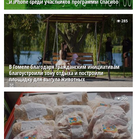
и iPhone среди участников программы Спасибо
285
В Гомеле благодаря гражданским инициативам
благоустроили зону отдыха и построили
площадку для выгула животных
266