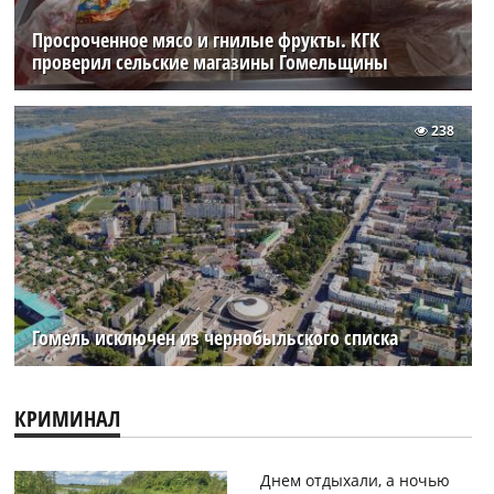
Просроченное мясо и гнилые фрукты. КГК
проверил сельские магазины Гомельщины
238
Гомель исключен из чернобыльского списка
КРИМИНАЛ
Днем отдыхали, а ночью