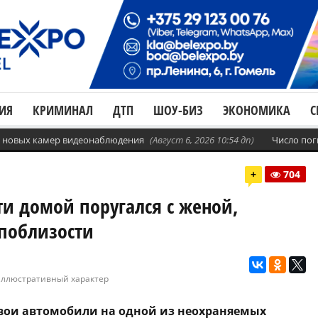
ИЯ
КРИМИНАЛ
ДТП
ШОУ-БИЗ
ЭКОНОМИКА
С
с. новых камер видеонаблюдения
(Август 6, 2026 10:54 дп)
Число пог
+
704
и домой поругался с женой,
 поблизости
 иллюстративный характер
вои автомобили на одной из неохраняемых