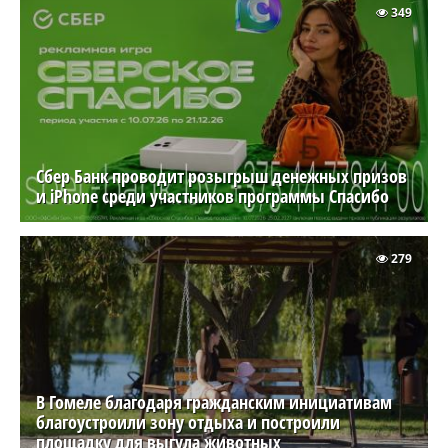
349
Сбер Банк проводит розыгрыш денежных призов
и iPhone среди участников программы Спасибо
279
В Гомеле благодаря гражданским инициативам
благоустроили зону отдыха и построили
площадку для выгула животных