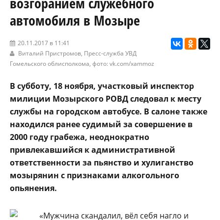
возгоранием служебного
автомобиля в Мозыре
20.11.2017 в 11:41
Виталий Пристромов,
Пресс-служба УВД
Гомельского облисполкома
, фото: vk.com/xammoz
В субботу, 18 ноября, участковый инспектор
милиции Мозырского РОВД следовал к месту
службы на городском автобусе. В салоне также
находился ранее судимый за совершение в
2000 году грабежа, неоднократно
привлекавшийся к административной
ответственности за пьянство и хулиганство
мозырянин с признаками алкогольного
опьянения.