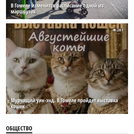
В Гомеле изменится расписание одной из
маршруток
281
Мурчащий уик-энд. В Гомеле пройдет выставка
кошек
ОБЩЕСТВО