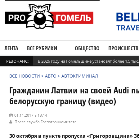
ЛЕНТА
ВСЕ РУБРИКИ
ОБЩЕСТВО
ПРОИСШЕСТВ
РЕЗОНАНС:
В 2026 году на Гомельщине установят более 1,5 ты
ВСЕ НОВОСТИ
>
АВТО
>
АВТОКРИМИНАЛ
Гражданин Латвии на своей Audi п
белорусскую границу (видео)
01.11.2017 в 13:14
Пресс-служба Госпогранкомитета
30 октября в пункте пропуска «Григоровщина» 