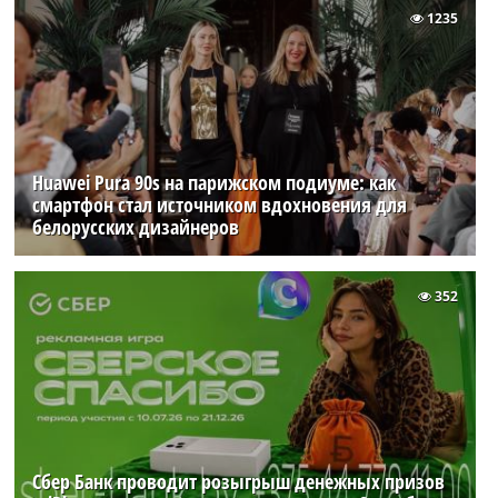
1235
Huawei Pura 90s на парижском подиуме: как
смартфон стал источником вдохновения для
белорусских дизайнеров
352
Сбер Банк проводит розыгрыш денежных призов