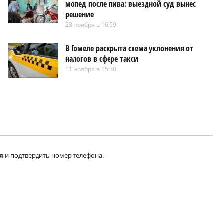
мопед после пива: выездной суд вынес
решение
23 ноября в 16:59
В Гомеле раскрыта схема уклонения от
налогов в сфере такси
11 ноября в 15:30
я
и подтвердить номер телефона.