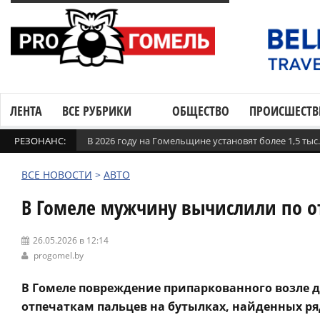
ЛЕНТА
ВСЕ РУБРИКИ
ОБЩЕСТВО
ПРОИСШЕСТВ
РЕЗОНАНС:
В 2026 году на Гомельщине установят более 1,5 ты
ВСЕ НОВОСТИ
>
АВТО
В Гомеле мужчину вычислили по от
26.05.2026 в 12:14
progomel.by
В Гомеле повреждение припаркованного возле 
отпечаткам пальцев на бутылках, найденных р