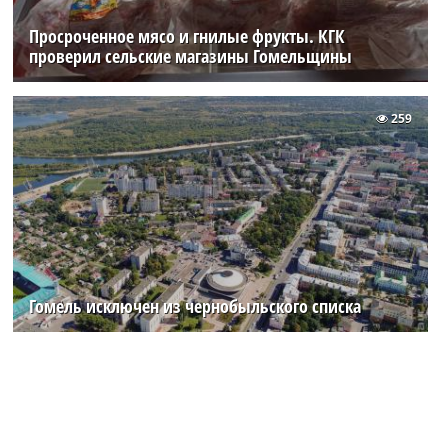
Просроченное мясо и гнилые фрукты. КГК
проверил сельские магазины Гомельщины
259
Гомель исключен из чернобыльского списка