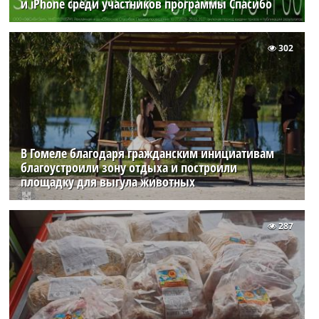
и iPhone среди участников программы Спасибо
302
В Гомеле благодаря гражданским инициативам
благоустроили зону отдыха и построили
площадку для выгула животных
287