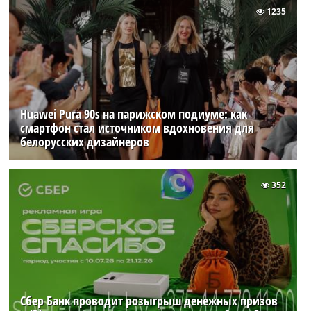
1235
Huawei Pura 90s на парижском подиуме: как
смартфон стал источником вдохновения для
белорусских дизайнеров
352
Сбер Банк проводит розыгрыш денежных призов