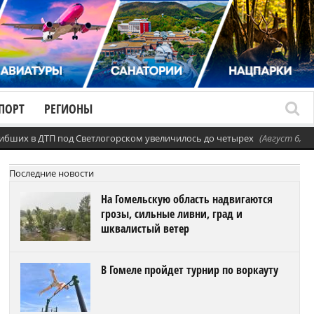
ПОРТ
РЕГИОНЫ
ибших в ДТП под Светлогорском увеличилось до четырех
(Август 6, 20
Последние новости
На Гомельскую область надвигаются
грозы, сильные ливни, град и
шквалистый ветер
В Гомеле пройдет турнир по воркауту