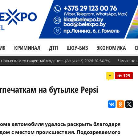
ИЯ
КРИМИНАЛ
ДТП
ШОУ-БИЗ
ЭКОНОМИКА
С
с. новых камер видеонаблюдения
(Август 6, 2026 10:54 дп)
Число пог
+
129
печаткам на бутылке Pepsi
дома автомобиля удалось раскрыть благодаря
ядом с местом происшествия. Подозреваемого