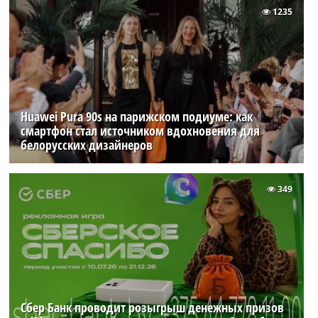
1235
Huawei Pura 90s на парижском подиуме: как
смартфон стал источником вдохновения для
белорусских дизайнеров
349
Сбер Банк проводит розыгрыш денежных призов