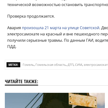
технической возможностью остановить транспортное
Проверка продолжается.
Авария
произошла 21 марта на улице Советской
. Дв
электросамокате на красный и вне пешеходного пере
получили серьезные травмы. По данным ГАИ, водит
ПДД.
МЕТКИ:
Гомель
,
Гомельская область
,
ДТП
,
СИМ
,
электросамокат
ЧИТАЙТЕ ТАКЖЕ: