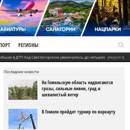
ПОРТ
РЕГИОНЫ
ибших в ДТП под Светлогорском увеличилось до четырех
(Август 6, 20
Последние новости
На Гомельскую область надвигаются
грозы, сильные ливни, град и
шквалистый ветер
В Гомеле пройдет турнир по воркауту