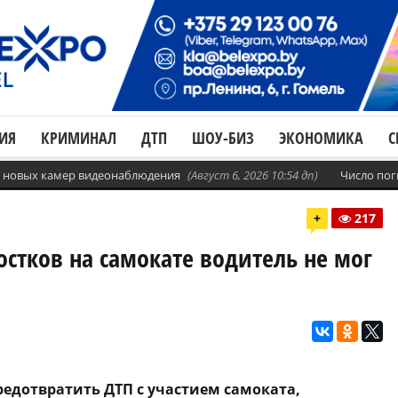
ИЯ
КРИМИНАЛ
ДТП
ШОУ-БИЗ
ЭКОНОМИКА
С
с. новых камер видеонаблюдения
(Август 6, 2026 10:54 дп)
Число пог
+
217
стков на самокате водитель не мог
редотвратить ДТП с участием самоката,