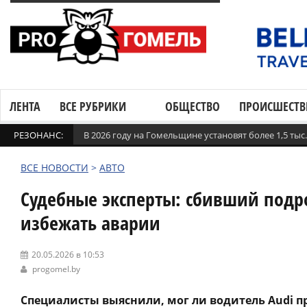
ЛЕНТА
ВСЕ РУБРИКИ
ОБЩЕСТВО
ПРОИСШЕСТВ
РЕЗОНАНС:
В 2026 году на Гомельщине установят более 1,5 ты
ВСЕ НОВОСТИ
>
АВТО
Судебные эксперты: сбивший подро
избежать аварии
20.05.2026 в 10:53
progomel.by
Специалисты выяснили, мог ли водитель Audi п