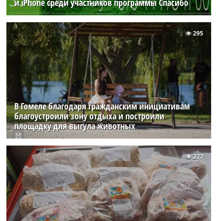
и iPhone среди участников программы Спасибо
295
В Гомеле благодаря гражданским инициативам
благоустроили зону отдыха и построили
площадку для выгула животных
277