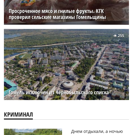
Просроченное мясо и гнилые фрукты. КГК
проверил сельские магазины Гомельщины
255
Гомель исключен из чернобыльского списка
КРИМИНАЛ
Днем отдыхали, а ночью