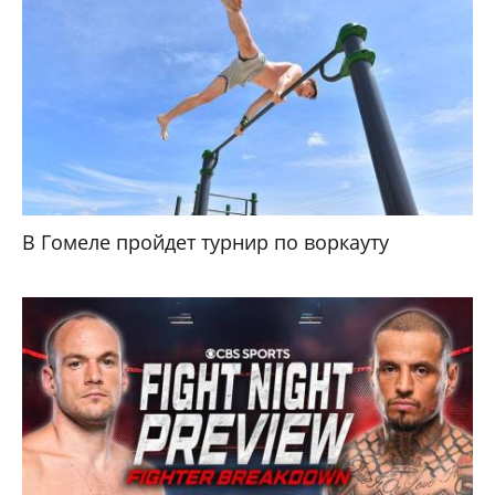
В Гомеле пройдет турнир по воркауту