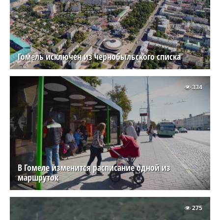
Гомель исключен из чернобыльского списка
334
В Гомеле изменится расписание одной из
маршруток
275