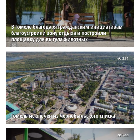
В Гомеле благодаря гражданским инициативам
благоустроили зону отдыха и построили
площадку для выгула животных
351
Гомель исключен из чернобыльского списка
344