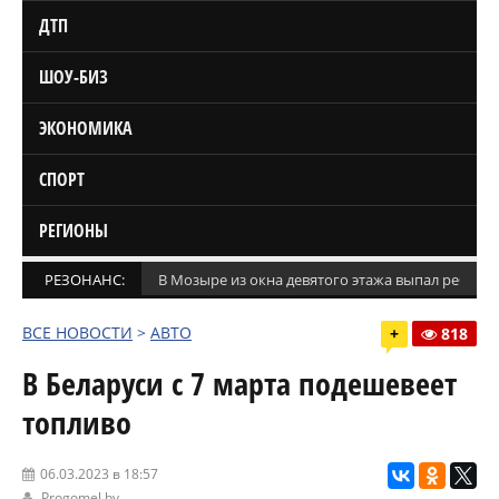
ДТП
ШОУ-БИЗ
ЭКОНОМИКА
СПОРТ
РЕГИОНЫ
РЕЗОНАНС:
В Мозыре из окна девятого этажа выпал ребено
ВСЕ НОВОСТИ
>
АВТО
+
818
В Беларуси с 7 марта подешевеет
топливо
06.03.2023 в 18:57
Progomel.by