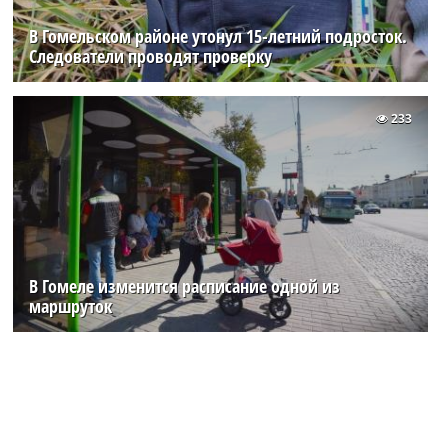
В Гомельском районе утонул 15-летний подросток.
Следователи проводят проверку
233
В Гомеле изменится расписание одной из
маршруток