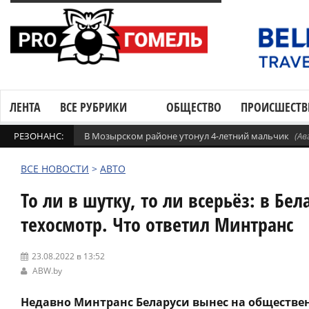
ЛЕНТА
ВСЕ РУБРИКИ
ОБЩЕСТВО
ПРОИСШЕСТВ
РЕЗОНАНС:
В Мозырском районе утонул 4-летний мальчик
(Ав
ВСЕ НОВОСТИ
>
АВТО
То ли в шутку, то ли всерьёз: в Б
техосмотр. Что ответил Минтранс
23.08.2022 в 13:52
ABW.by
Недавно Минтранс Беларуси вынес на обществен