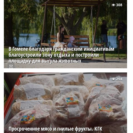
308
В Гомеле благодаря гражданским инициативам
благоустроили зону отдыха и построили
площадку для выгула животных
294
Просроченное мясо и гнилые фрукты. КГК