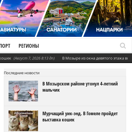
ПОРТ
РЕГИОНЫ
 кошек
(Август 7, 2026 8:13 дп)
В Мозыре из окна девятого этажа вы
Последние новости
В Мозырском районе утонул 4-летний
мальчик
Мурчащий уик-энд. В Гомеле пройдет
выставка кошек