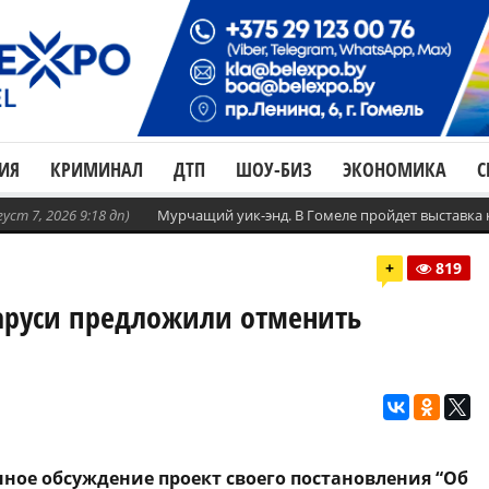
ИЯ
КРИМИНАЛ
ДТП
ШОУ-БИЗ
ЭКОНОМИКА
С
густ 7, 2026 9:18 дп)
Мурчащий уик-энд. В Гомеле пройдет выставка
+
819
еларуси предложили отменить
ное обсуждение проект своего постановления “Об