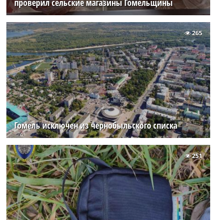
проверил сельские магазины Гомельщины
265
Гомель исключен из чернобыльского списка
251