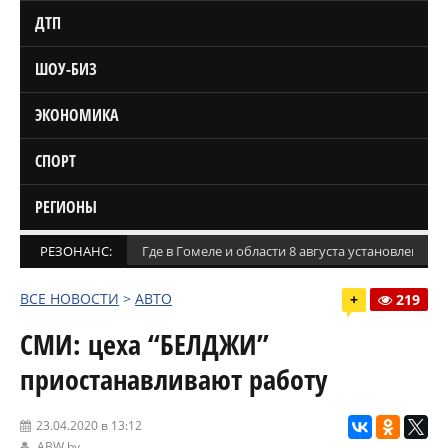
ДТП
ШОУ-БИЗ
ЭКОНОМИКА
СПОРТ
РЕГИОНЫ
РЕЗОНАНС:
Где в Гомеле и области 8 августа установлены
ВСЕ НОВОСТИ
>
АВТО
+
219
СМИ: цеха “БЕЛДЖИ”
приостанавливают работу
23.04.2020 в 13:12
ABW.by