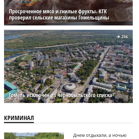
Просроченное мясо и гнилые фрукты. КГК
проверил сельские магазины Гомельщины
256
Гомель исключен из чернобыльского списка
КРИМИНАЛ
Днем отдыхали, а ночью