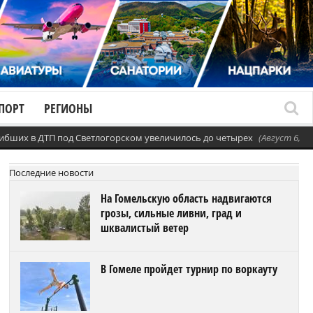
ПОРТ
РЕГИОНЫ
ибших в ДТП под Светлогорском увеличилось до четырех
(Август 6, 20
Последние новости
На Гомельскую область надвигаются
грозы, сильные ливни, град и
шквалистый ветер
В Гомеле пройдет турнир по воркауту