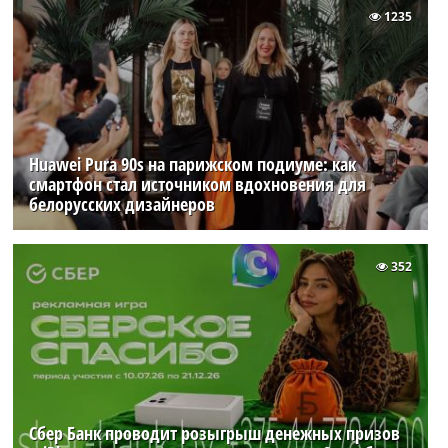
1235
Huawei Pura 90s на парижском подиуме: как
смартфон стал источником вдохновения для
белорусских дизайнеров
352
Сбер Банк проводит розыгрыш денежных призов