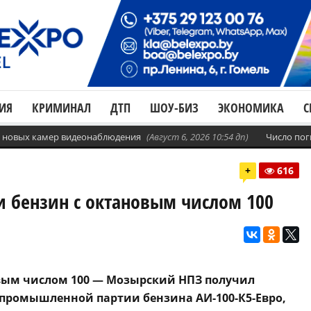
ИЯ
КРИМИНАЛ
ДТП
ШОУ-БИЗ
ЭКОНОМИКА
С
с. новых камер видеонаблюдения
(Август 6, 2026 10:54 дп)
Число пог
+
616
 бензин с октановым числом 100
овым числом 100 — Мозырский НПЗ получил
промышленной партии бензина АИ-100-К5-Евро,