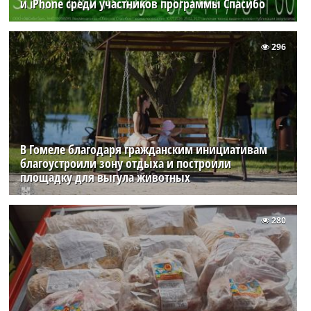
и iPhone среди участников программы Спасибо
296
В Гомеле благодаря гражданским инициативам
благоустроили зону отдыха и построили
площадку для выгула животных
280