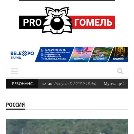
утонул 4-летний мальчик
РЕЗОНАНС:
(Август 7, 2026 9:18 дп)
Мурчащий уик-энд.
РОССИЯ