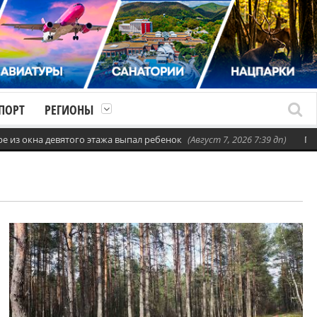
ПОРТ
РЕГИОНЫ
з окна девятого этажа выпал ребенок
(Август 7, 2026 7:39 дп)
Где в